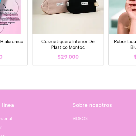
 Hialuronico
Cosmetiquera Interior De
Rubor Liq
Plastico Montoc
Bl
0
$29.000
 línea
Sobre nosotros
rsonal
VIDEOS
r