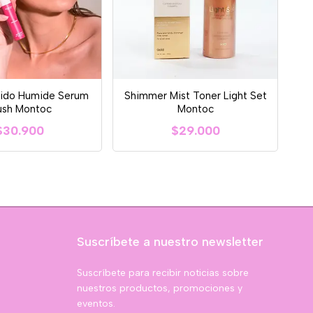
uido Humide Serum
Shimmer Mist Toner Light Set
ush Montoc
Montoc
$30.900
$29.000
Suscríbete a nuestro newsletter
Suscríbete para recibir noticias sobre
nuestros productos, promociones y
eventos.