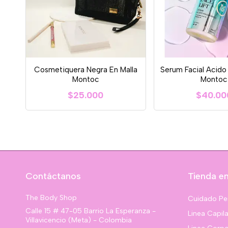
Cosmetiquera Negra En Malla
Serum Facial Acido
Montoc
Montoc
$25.000
$40.00
Contáctanos
Tienda en
The Body Shop
Cuidado Pe
Calle 15 # 47-05 Barrio La Esperanza -
Linea Capila
Villavicencio (Meta) - Colombia