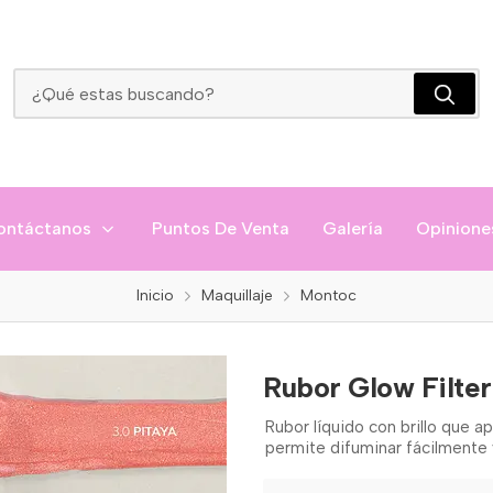
Rubor Glow Filter Montoc
ontáctanos
Puntos De Venta
Galería
Opinione
Inicio
Maquillaje
Montoc
Rubor Glow Filte
Rubor líquido con brillo que ap
permite difuminar fácilmente 