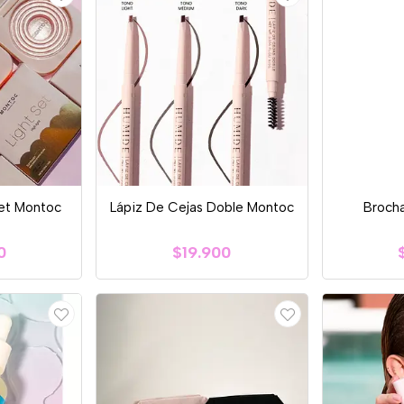
Set Montoc
Lápiz De Cejas Doble Montoc
Brocha
0
$19.900