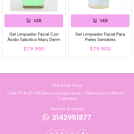
VER
VER
Gel Limpiador Facial Con
Gel Limpiador Facial Para
Ácido Salicílico Maru Derm
Pieles Sensibles
$79.900
$79.900
The Body Shop
Calle 15 # 47-05 Barrio La Esperanza - Villavicencio (Meta) -
Colombia
Servicio al cliente
3142951877