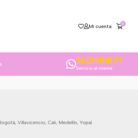
0
Mi cuenta
3142951877
s
Servicio al cliente
gotá, Villavicencio, Cali, Medellín, Yopal.