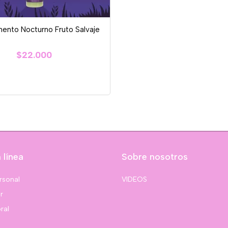
nto Nocturno Fruto Salvaje
$22.000
 línea
Sobre nosotros
rsonal
VIDEOS
r
ral