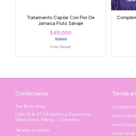
Tratamiento Capilar Con Flor De
Compleme
Jamaica Fruto Salvaje
$45.000
500ml
Fruto Salvaje
Contáctanos
Tienda en
The Body Shop
Cuidado Pe
Calle 15 # 47-05 Barrio La Esperanza -
Linea Capila
Villavicencio (Meta) - Colombia
Linea Corpo
Servicio al cliente
Linea Facial