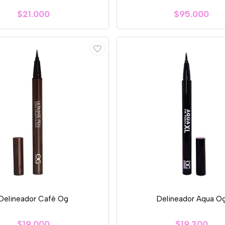
$21.000
$95.000
Delineador Café Og
Delineador Aqua O
$19.000
$19.300