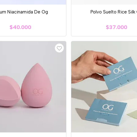
um Niacinamida De Og
Polvo Suelto Rice Silk
$40.000
$37.000