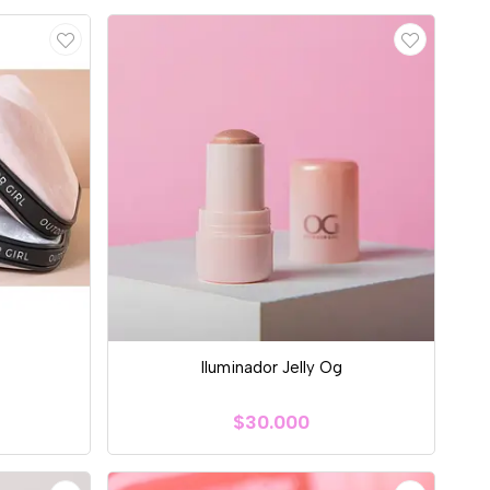
Iluminador Jelly Og
$30.000