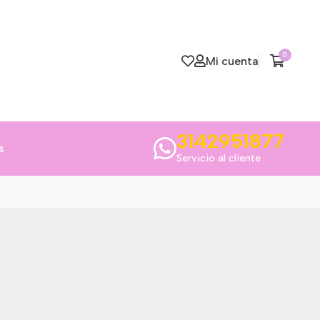
0
Mi cuenta
3142951877
s
Servicio al cliente