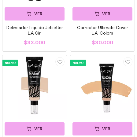
VER
VER
Delineador Liquido Jetsetter
Corrector Ultimate Cover
L.A Girl
L.A. Colors
$33.000
$30.000
NUEVO
NUEVO
VER
VER