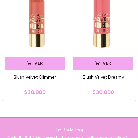
VER
VER
Blush Velvet Glimmer
Blush Velvet Dreamy
$30.000
$30.000
The Body Shop
Calle 15 # 47-05 Barrio La Esperanza - Villavicencio (Meta) -