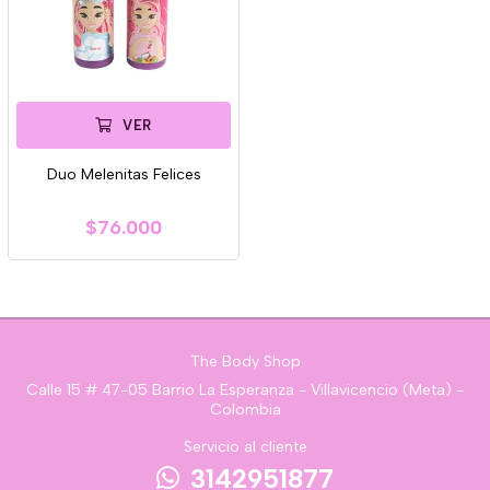
VER
Duo Melenitas Felices
$76.000
The Body Shop
Calle 15 # 47-05 Barrio La Esperanza - Villavicencio (Meta) -
Colombia
Servicio al cliente
3142951877