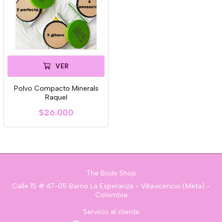
VER
Polvo Compacto Minerals
Raquel
$26.000
The Body Shop
Calle 15 # 47-05 Barrio La Esperanza - Villavicencio (Meta) -
Colombia
Servicio al cliente