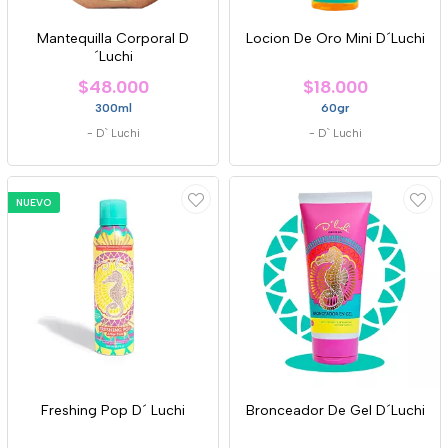
Mantequilla Corporal D
Locion De Oro Mini D´Luchi
´Luchi
$48.000
$18.000
300ml
60gr
-
D` Luchi
-
D` Luchi
NUEVO
Freshing Pop D´ Luchi
Bronceador De Gel D´Luchi