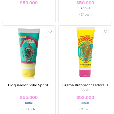
$53.000
$50.000
200ml
-
D` Luchi
Bloqueador Solar Spf 50
Crema Autobronceadora D
´Luchi
$55.000
$53.000
60ml
120gr
-
D` Luchi
-
D` Luchi