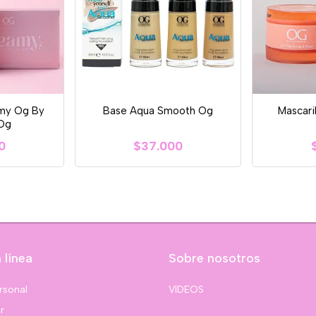
my Og By
Base Aqua Smooth Og
Mascari
 Og
0
$37.000
 línea
Sobre nosotros
rsonal
VIDEOS
r