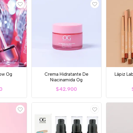
low Og
Crema Hidratante De
Lápiz La
Niacinamida Og
0
$42.900