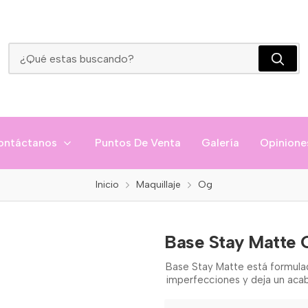
Base Stay Matte Og
ontáctanos
Puntos De Venta
Galería
Opinione
Inicio
Maquillaje
Og
Base Stay Matte 
Base Stay Matte está formulad
imperfecciones y deja un acab