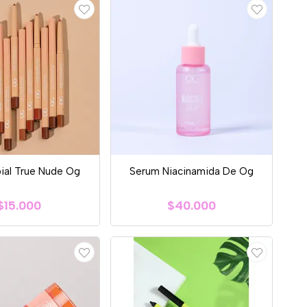
bial True Nude Og
Serum Niacinamida De Og
$15.000
$40.000