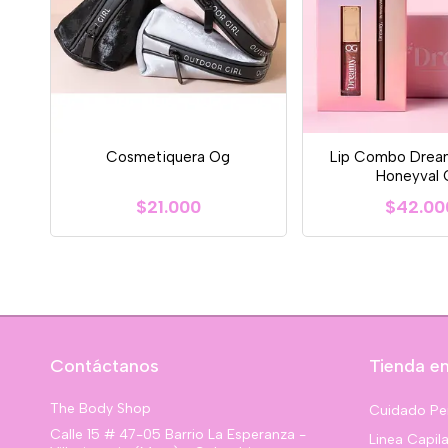
Cosmetiquera Og
Lip Combo Drea
Honeyval
$21.000
$42.00
Contáctanos
Tienda en
The Body Shop
Cuidado Pe
Calle 15 # 47-05 Barrio La Esperanza -
Linea Capila