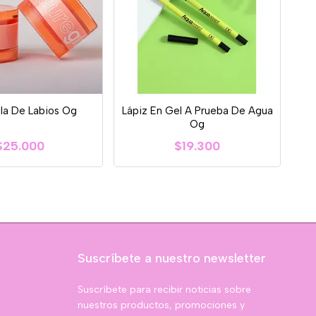
lla De Labios Og
Lápiz En Gel A Prueba De Agua
Og
$25.000
$19.300
Suscríbete a nuestro newsletter
Suscríbete para recibir noticias sobre
nuestros productos, promociones y