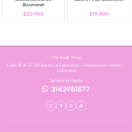
Bloomshell
$20.900
$19.000
The Body Shop
Calle 15 # 47-05 Barrio La Esperanza - Villavicencio (Meta) -
Colombia
Servicio al cliente
3142951877