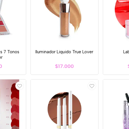
s 7 Tonos
Iluminador Liquido True Lover
La
er
0
$17.000