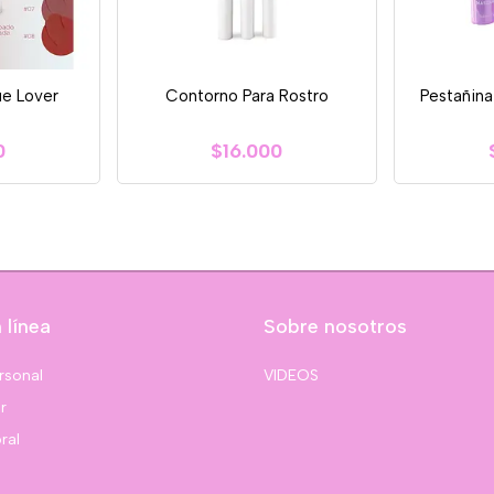
ue Lover
Contorno Para Rostro
Pestañina
0
$16.000
 línea
Sobre nosotros
rsonal
VIDEOS
r
ral