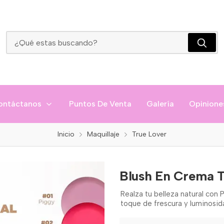
Blush En Crema True Lover
ontáctanos
Puntos De Venta
Galería
Opinione
Inicio
Maquillaje
True Lover
Blush En Crema T
Realza tu belleza natural con 
toque de frescura y luminosida