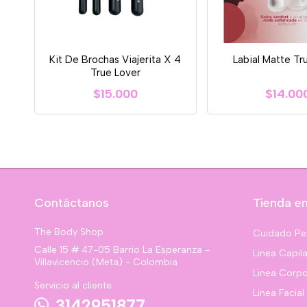
Kit De Brochas Viajerita X 4
Labial Matte Tr
True Lover
$15.000
$14.00
Contáctanos
Tienda en
The Body Shop
Cuidado Pe
Calle 15 # 47-05 Barrio La Esperanza -
Linea Capila
Villavicencio (Meta) - Colombia
Linea Corpo
Servicio al cliente
Linea Facial
3142951877