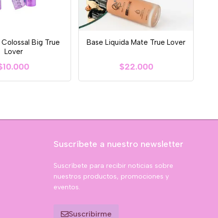
 Colossal Big True
Base Liquida Mate True Lover
Lover
$10.000
$22.000
Suscríbete a nuestro newsletter
Suscríbete para recibir noticias sobre
nuestros productos, promociones y
eventos.
Suscribirme