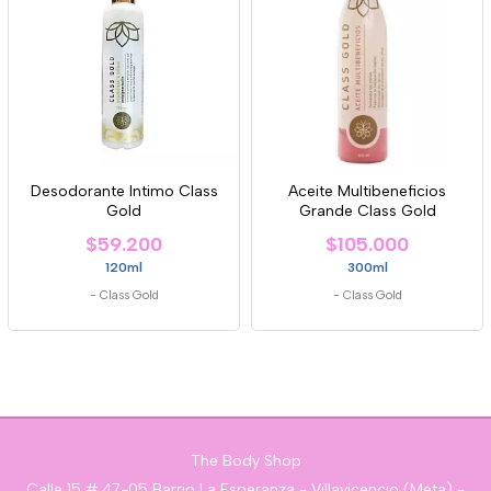
Desodorante Intimo Class
Aceite Multibeneficios
Gold
Grande Class Gold
$59.200
$105.000
120ml
300ml
-
Class Gold
-
Class Gold
The Body Shop
Calle 15 # 47-05 Barrio La Esperanza - Villavicencio (Meta) -