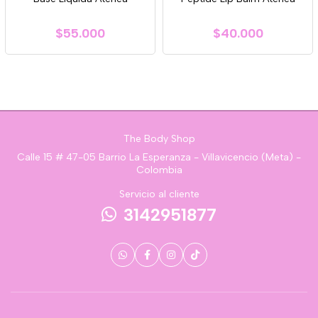
$55.000
$40.000
The Body Shop
Calle 15 # 47-05 Barrio La Esperanza - Villavicencio (Meta) -
Colombia
Servicio al cliente
3142951877