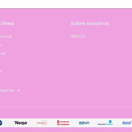
 línea
Sobre nosotros
rsonal
VIDEOS
r
ral
s
tegorías