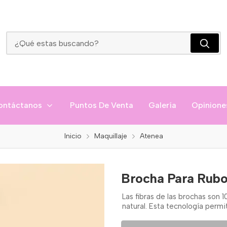
Brocha Para Rubor/Contorno Atenea
ontáctanos
Puntos De Venta
Galería
Opinione
Inicio
Maquillaje
Atenea
Brocha Para Rub
Las fibras de las brochas son 
natural. Esta tecnología perm