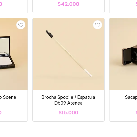
0
$42.000
o Scene
Brocha Spoolie / Espatula
Saca
Db09 Atenea
0
$15.000