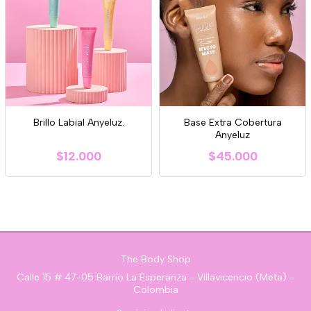
Brillo Labial Anyeluz.
Base Extra Cobertura
Anyeluz
$12.000
$45.000
The Body Shop
Calle 15 # 47-05 Barrio La Esperanza - Villavicencio (Meta) -
Colombia