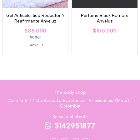
Gel Anticelulitico Reductor Y
Perfume Black Hombre
Reafirmante Anyeluz
Anyeluz
$38.000
$155.000
500gr
-
Anyeluz
The Body Shop
Calle 15 # 47-05 Barrio La Esperanza - Villavicencio (Meta) -
Colombia
Servicio al cliente
3142951877