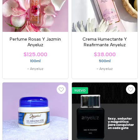
Perfume Rosas Y Jazmín
Crema Humectante Y
Anyeluz
Reafirmante Anyeluz
$125.000
$38.000
100ml
500ml
-
Anyeluz
-
Anyeluz
NUEVO