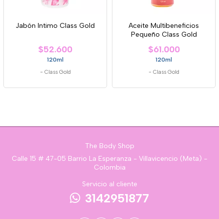
Jabón Intimo Class Gold
Aceite Multibeneficios
Pequeño Class Gold
$52.600
$61.000
120ml
120ml
-
Class Gold
-
Class Gold
The Body Shop
Calle 15 # 47-05 Barrio La Esperanza - Villavicencio (Meta) -
Colombia
Servicio al cliente
3142951877