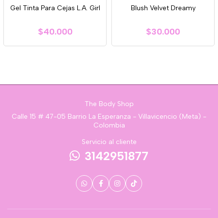
Gel Tinta Para Cejas L.A. Girl
Blush Velvet Dreamy
$40.000
$30.000
The Body Shop
Calle 15 # 47-05 Barrio La Esperanza - Villavicencio (Meta) -
Colombia
Servicio al cliente
3142951877