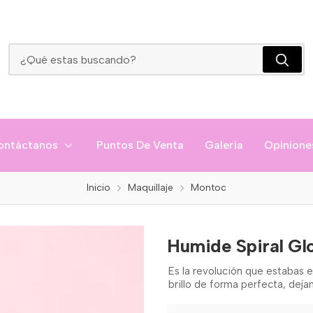
Humide Spiral Gloss Montoc
ontáctanos
Puntos De Venta
Galería
Opinione
Inicio
Maquillaje
Montoc
Humide Spiral Gl
Es la revolución que estabas e
brillo de forma perfecta, dejan