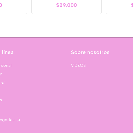
0
$29.000
 línea
Sobre nosotros
rsonal
VIDEOS
r
ral
s
tegorías