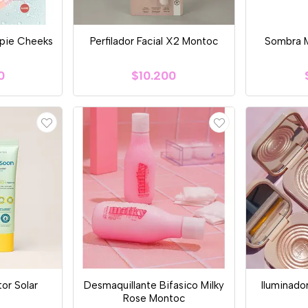
ppie Cheeks
Perfilador Facial X2 Montoc
Sombra M
0
$10.200
or Solar
Desmaquillante Bifasico Milky
Iluminado
Rose Montoc