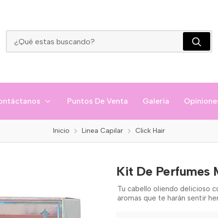
Kit De Perfumes Minis Click Hair
ontáctanos
Puntos De Venta
Galería
Opinione
Inicio
Linea Capilar
Click Hair
Kit De Perfumes M
Tu cabello oliendo delicioso 
aromas que te harán sentir her