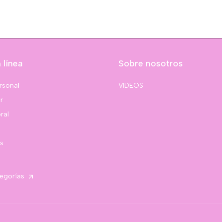
 línea
Sobre nosotros
rsonal
VIDEOS
r
ral
s
tegorías