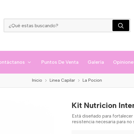
Kit Nutricion Intensa La Pocion
ontáctanos
Puntos De Venta
Galería
Opinione
Inicio
Linea Capilar
La Pocion
Kit Nutricion Int
Está diseñado para fortalecer 
resistencia necesaria para no