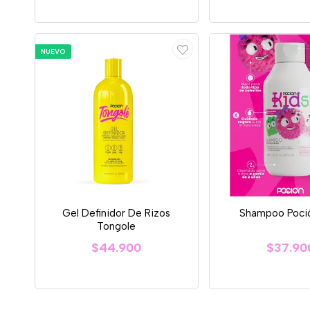
NUEVO
Gel Definidor De Rizos
Shampoo Poció
Tongole
$44.900
$37.90