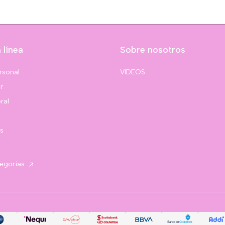
 línea
Sobre nosotros
rsonal
VIDEOS
r
ral
s
tegorías