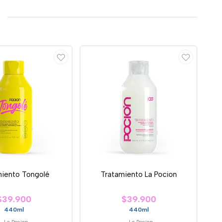
miento Tongolé
Tratamiento La Pocion
$39.900
$39.900
440ml
440ml