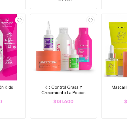
-
La Pocion
n Kids
Kit Control Grasa Y
Mascari
Crecimiento La Pocion
0
$181.600
$