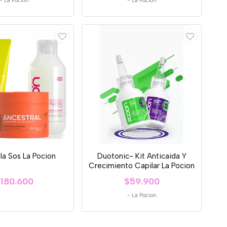
-
La Pocion
-
La Pocion
lla Sos La Pocion
Duotonic- Kit Anticaida Y
Crecimiento Capilar La Pocion
180.600
$59.900
-
La Pocion