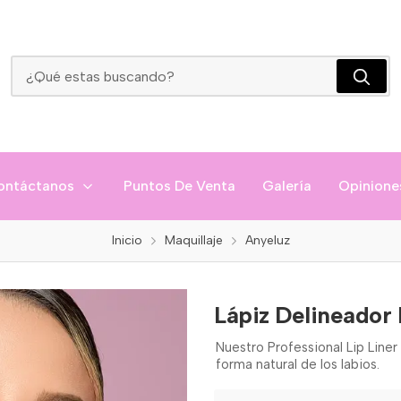
Lápiz Delineador Profesional
ontáctanos
Puntos De Venta
Galería
Opinione
Inicio
Maquillaje
Anyeluz
Lápiz Delineador 
Nuestro Professional Lip Liner
forma natural de los labios.