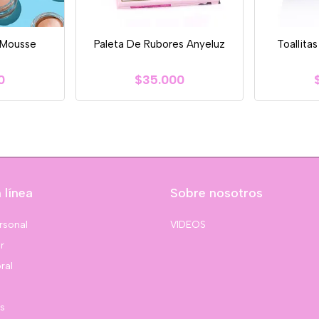
 Mousse
Paleta De Rubores Anyeluz
Toallita
0
$35.000
 línea
Sobre nosotros
rsonal
VIDEOS
r
ral
s