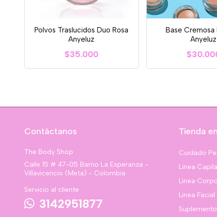
Polvos Traslucidos Duo Rosa
Base Cremosa
Anyeluz
Anyeluz
$35.000
$30.00
Contáctanos
Tienda en
The Body Shop
Cuidado Pe
Calle 15 # 47-05 Barrio La Esperanza -
Linea Capila
Villavicencio (Meta) - Colombia
Linea Corpo
Servicio al cliente
Linea Facial
3142951877
Suplemento