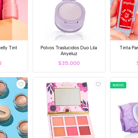
elly Tint
Polvos Traslucidos Duo Lila
Tinta Pa
Anyeluz
0
$35.000
NUEVO