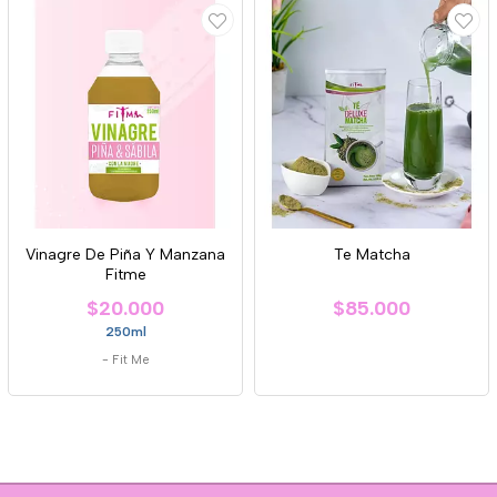
Vinagre De Piña Y Manzana
Te Matcha
Fitme
$20.000
$85.000
250ml
-
Fit Me