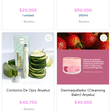
$20.000
$50.000
1 unidad
250ml
-
Anyeluz
-
Anyeluz
Contorno De Ojos Anyeluz
Desmaquillador (Cleansing
Balm) Anyeluz
$48.750
$40.000
-
Anyeluz