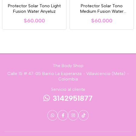
Protector Solar Tono Light
Protector Solar Tono
Fusion Water Anyeluz
Medium Fusion Water
Anyeluz
$60.000
$60.000
The Body Shop
Calle 15 # 47-05 Barrio La Esperanza - Villavicencio (Meta) -
Colombia
Servicio al cliente
3142951877