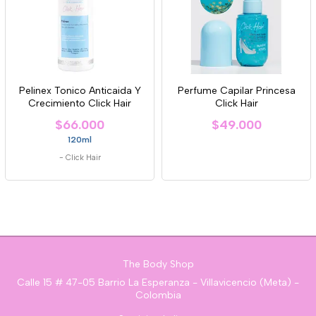
Pelinex Tonico Anticaida Y
Perfume Capilar Princesa
Crecimiento Click Hair
Click Hair
$66.000
$49.000
120ml
-
Click Hair
The Body Shop
Calle 15 # 47-05 Barrio La Esperanza - Villavicencio (Meta) -
Colombia