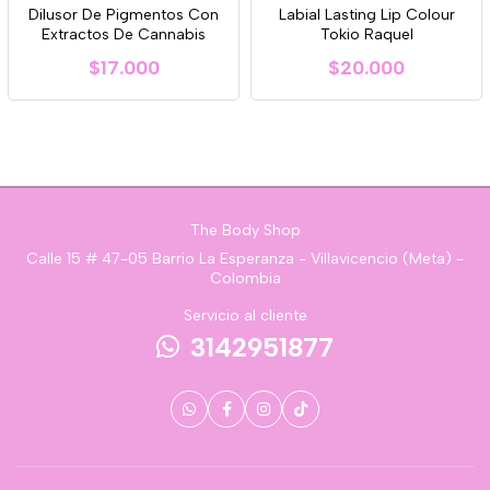
Dilusor De Pigmentos Con
Labial Lasting Lip Colour
Extractos De Cannabis
Tokio Raquel
$17.000
$20.000
The Body Shop
Calle 15 # 47-05 Barrio La Esperanza - Villavicencio (Meta) -
Colombia
Servicio al cliente
3142951877