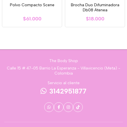
Polvo Compacto Scene
Brocha Duo Difuminadora
Db08 Atenea
$61.000
$18.000
The Body Shop
Calle 15 # 47-05 Barrio La Esperanza - Villavicencio (Meta) -
Colombia
Servicio al cliente
3142951877