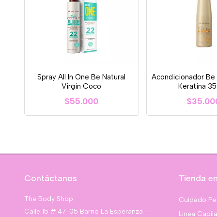
Spray All In One Be Natural
Acondicionador Be 
Virgin Coco
Keratina 3
$55.000
$35.00
Contáctanos
Tienda en
The Body Shop
Cuidado Pe
Calle 15 # 47-05 Barrio La Esperanza -
Linea Capila