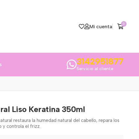
0
Mi cuenta
3142951877
s
Servicio al cliente
al Liso Keratina 350ml
ural restaura la humedad natural del cabello, repara los
 y controla el frizz.