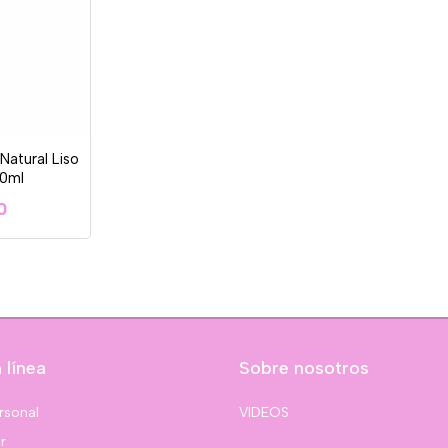
Natural Liso
50ml
0
 línea
Sobre nosotros
rsonal
VIDEOS
r