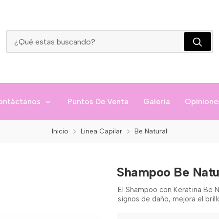
Shampoo Be Natural Liso Keratina 350ml
ontáctanos
Puntos De Venta
Galería
Opinione
Inicio
Linea Capilar
Be Natural
Shampoo Be Natur
El Shampoo con Keratina Be Nat
signos de daño, mejora el brillo