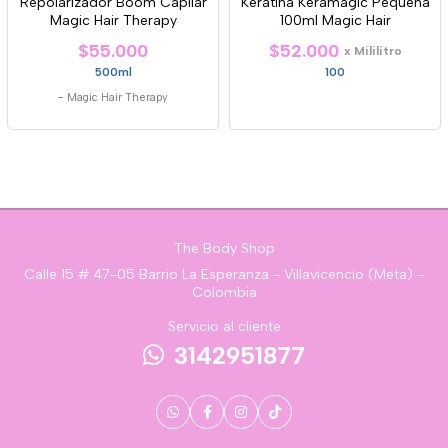
Repolarizador Boom Capilar
Keratina Keramagic Pequeña
Magic Hair Therapy
100ml Magic Hair
$55.000
$52.000
x Mililitro
500ml
100
-
Magic Hair Therapy
The Body Shop
Calle 15 # 47-05 Barrio La Esperanza - Villavicencio (Meta) -
Colombia
Servicio al cliente
3142951877