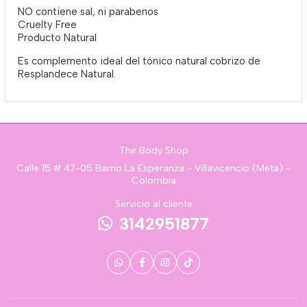
NO contiene sal, ni parabenos
Cruelty Free
Producto Natural
Es complemento ideal del tónico natural cobrizo de
Resplandece Natural.
The Body Shop
Calle 15 # 47-05 Barrio La Esperanza - Villavicencio (Meta) -
Colombia
Servicio al cliente
3142951877