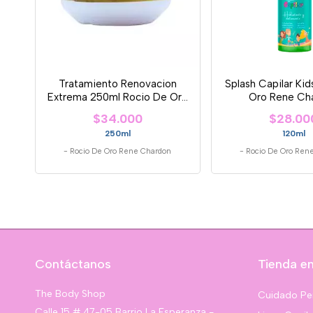
Tratamiento Renovacion
Splash Capilar Ki
Extrema 250ml Rocio De Oro
Oro Rene Ch
Rene Chard
$34.000
$28.00
250ml
120ml
-
Rocio De Oro Rene Chardon
-
Rocio De Oro Ren
Contáctanos
Tienda en
The Body Shop
Cuidado Pe
Calle 15 # 47-05 Barrio La Esperanza -