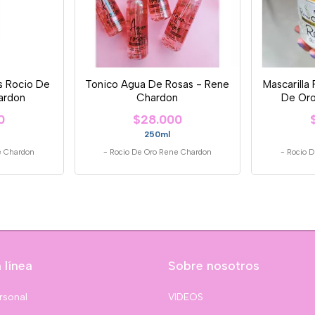
ds Rocio De
Tonico Agua De Rosas - Rene
Mascarilla
ardon
Chardon
De Oro
0
$28.000
250ml
e Chardon
-
Rocio De Oro Rene Chardon
-
Rocio 
 línea
Sobre nosotros
rsonal
VIDEOS