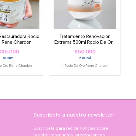
 Restauradora Rocio
Tratamiento Renovación
 Rene Chardon
Extrema 500ml Rocio De Oro
Rene Chard
$35.000
$50.000
500ml
500ml
De Oro Rene Chardon
-
Rocio De Oro Rene Chardon
Suscríbete a nuestro newsletter
Suscríbete para recibir noticias sobre
nuestros productos, promociones y