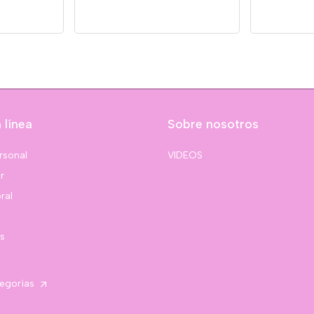
 línea
Sobre nosotros
rsonal
VIDEOS
r
ral
s
tegorías