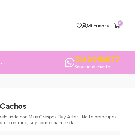
0
Mi cuenta
3142951877
s
Servicio al cliente
o Cachos
 pelo lindo con Mais Crespos Day After… No te preocupes
or el contrario, soy como una mezcla