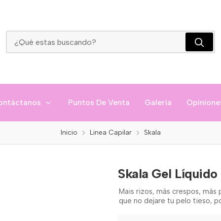
Skala Gel Líquido Cachos
ontáctanos
Puntos De Venta
Galería
Opinione
Inicio
Linea Capilar
Skala
Skala Gel Líquid
Mais rizos, más crespos, más
que no dejare tu pelo tieso, p