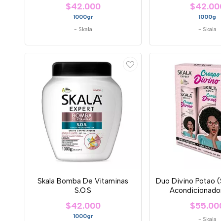
$42.000
$42.00
1000gr
1000g
-
Skala
-
Skala
Skala Bomba De Vitaminas
Duo Divino Potao 
S.O.S
Acondicionador
$42.000
$55.00
1000gr
-
Skala