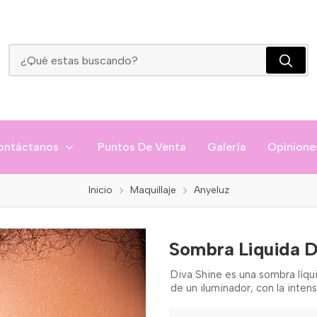
Sombra Liquida Diva Shine Anyeluz
ontáctanos
Puntos De Venta
Galería
Opinione
Inicio
Maquillaje
Anyeluz
Sombra Liquida D
Diva Shine es una sombra líqu
de un iluminador, con la inten