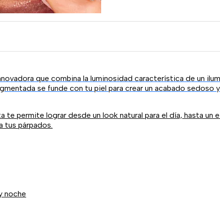
nnovadora que combina la luminosidad característica de un ilum
igmentada se funde con tu piel para crear un acabado sedoso y b
ta te permite lograr desde un look natural para el día, hasta un
a tus párpados.
 y noche