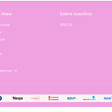
 línea
Sobre nosotros
rsonal
VIDEOS
r
ral
s
tegorías