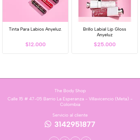
Tinta Para Labios Anyeluz.
Brillo Labial Lip Gloss
Anyeluz
$12.000
$25.000
The Body Shop
Calle 15 # 47-05 Barrio La Esperanza - Villavicencio (Meta) -
Colombia
Servicio al cliente
3142951877