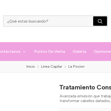
Tratamiento Constructor Instantáneo La Pocion
ontáctanos
Puntos De Venta
Galería
Opinione
Inicio
Linea Capilar
La Pocion
Tratamiento Cons
Avanzada emulsión que trabaja
transformar cabellos dañados,