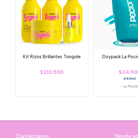
Kit Rizos Brillantes Tongole
Doypack La Pocion
$210.500
$34.90
440ml
-
La Pocio
Contáctanos
Tienda en