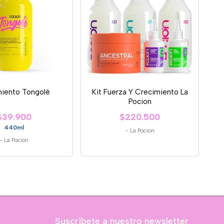
miento Tongolé
Kit Fuerza Y Crecimiento La
Pocion
$39.900
$220.500
440ml
-
La Pocion
-
La Pocion
Suscríbete a nuestro newsletter