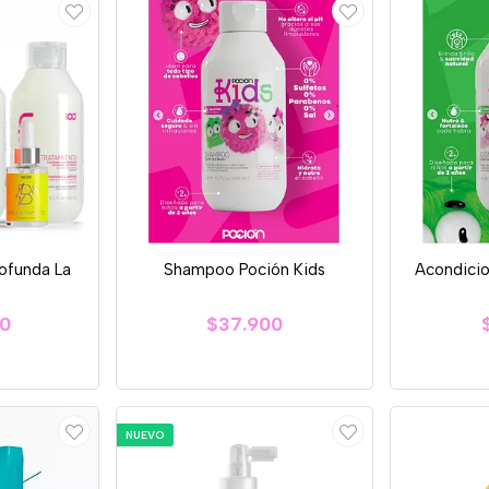
rofunda La
Shampoo Poción Kids
Acondicio
00
$37.900
n
NUEVO