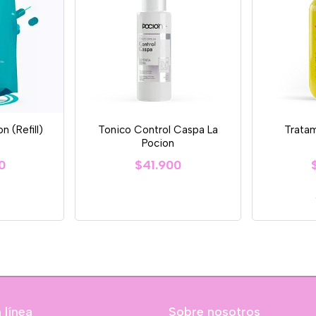
 (Refill)
Tonico Control Caspa La
Trata
Pocion
0
$41.900
n
 línea
Sobre nosotros