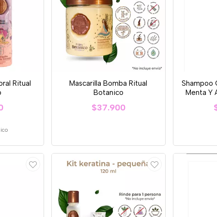
ral Ritual
Mascarilla Bomba Ritual
Shampoo C
o
Botanico
Menta Y A
0
$37.900
nico