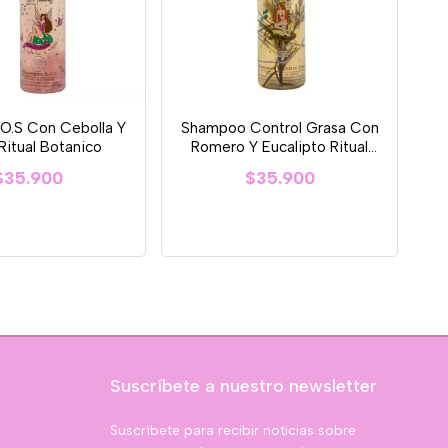
O.S Con Cebolla Y
Shampoo Control Grasa Con
Ritual Botanico
Romero Y Eucalipto Ritual
Botanico
$35.900
$35.900
Suscríbete a nuestro newsletter
Suscríbete para recibir noticias sobre