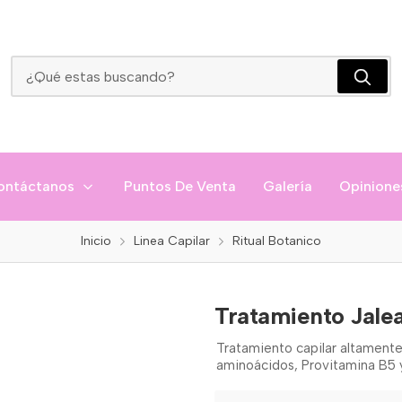
Tratamiento Jalea Real Ritual Botanico
ontáctanos
Puntos De Venta
Galería
Opinione
Inicio
Linea Capilar
Ritual Botanico
Tratamiento Jalea
Tratamiento capilar altamente 
aminoácidos, Provitamina B5 y