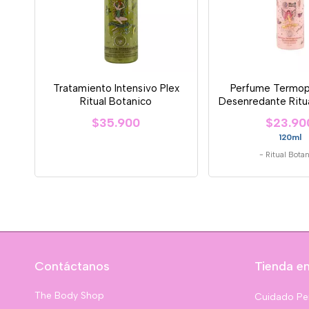
Tratamiento Intensivo Plex
Perfume Termop
Ritual Botanico
Desenredante Ritu
$35.900
$23.90
120ml
-
Ritual Bota
Contáctanos
Tienda en
The Body Shop
Cuidado Pe