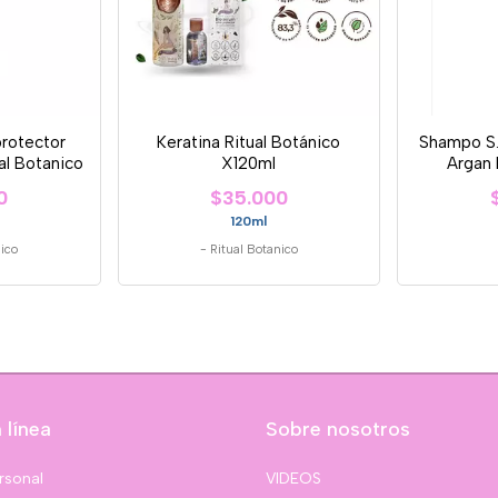
rotector
Keratina Ritual Botánico
Shampo S.
al Botanico
X120ml
Argan 
0
$35.000
120ml
nico
-
Ritual Botanico
 línea
Sobre nosotros
rsonal
VIDEOS