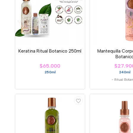
Keratina Ritual Botanico 250ml
Mantequilla Corpo
Botanic
$65.000
$27.90
250ml
240ml
-
Ritual Bota