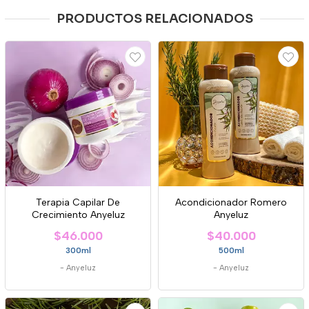
PRODUCTOS RELACIONADOS
Terapia Capilar De
Acondicionador Romero
Crecimiento Anyeluz
Anyeluz
$46.000
$40.000
300ml
500ml
-
Anyeluz
-
Anyeluz