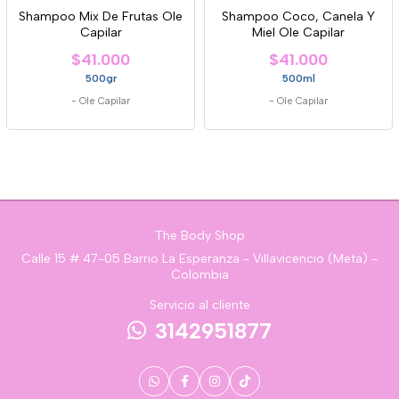
Shampoo Mix De Frutas Ole
Shampoo Coco, Canela Y
Capilar
Miel Ole Capilar
$41.000
$41.000
500gr
500ml
-
Ole Capilar
-
Ole Capilar
The Body Shop
Calle 15 # 47-05 Barrio La Esperanza - Villavicencio (Meta) -
Colombia
Servicio al cliente
3142951877