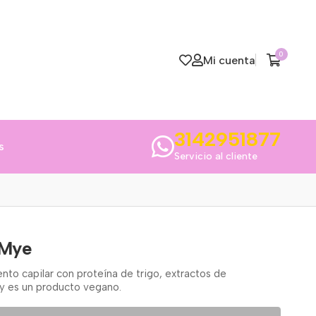
0
Mi cuenta
3142951877
s
Servicio al cliente
 Mye
to capilar con proteína de trigo, extractos de
l y es un producto vegano.