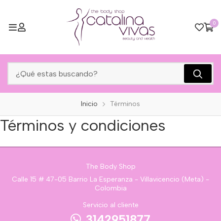
0
Inicio
Términos
Términos y condiciones
The Body Shop
Calle 15 # 47-05 Barrio La Esperanza - Villavicencio (Meta) -
Colombia
Servicio al cliente
3142951877