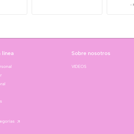
-
 línea
Sobre nosotros
rsonal
VIDEOS
r
ral
s
tegorías