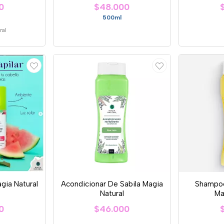
0
$48.000
500ml
ral
gia Natural
Acondicionar De Sabila Magia
Shampoo
Natural
Ma
0
$46.000