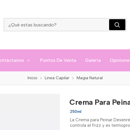
Crema Para Peinar Desenredante Magia Natural
ontáctanos
Puntos De Venta
Galería
Opinione
Inicio
Linea Capilar
Magia Natural
Crema Para Peina
250ml
La Crema para Peinar Desenreda
controla el frizz y es termopr