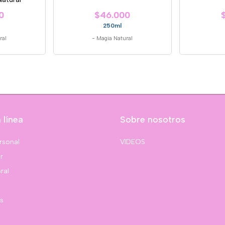
0
$46.000
250ml
ral
-
Magia Natural
 línea
Sobre nosotros
rsonal
VIDEOS
r
ral
s