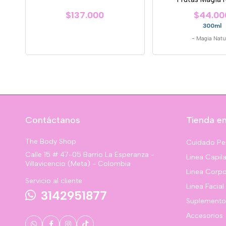
$137.000
$44.00
300ml
-
Magia Natu
Contáctanos
Tienda en
The Body Shop
Cuidado Pe
Calle 15 # 47-05 Barrio La Esperanza -
Linea Capila
Villavicencio (Meta) - Colombia
Linea Corpo
Servicio al cliente
Linea Facial
3142951877
Suplemento
Accesorios