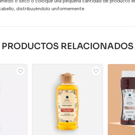
úmedo
o
seco
o
coloque
una
pequeña
cantidad
de
producto
e
cabello,
distribuyéndolo
uniformemente.
PRODUCTOS RELACIONADOS