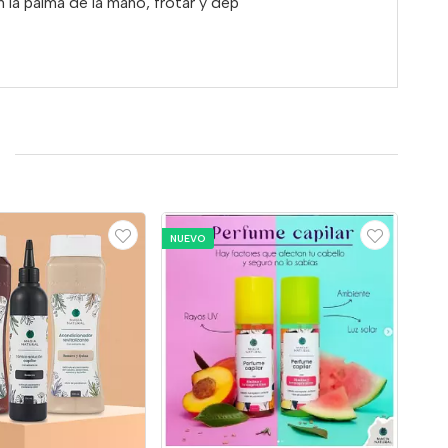
n
la
palma
de
la
mano,
frotar
y
dep
NUEVO