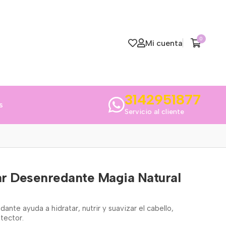
0
Mi cuenta
3142951877
s
Servicio al cliente
r Desenredante Magia Natural
nte ayuda a hidratar, nutrir y suavizar el cabello,
otector.