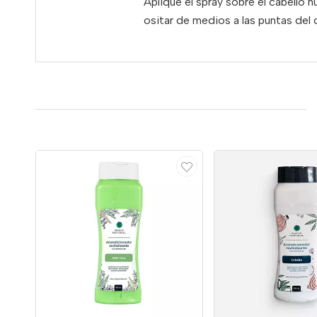
Aplique
el
spray
sobre
el
cabello
h
ositar
de
medios
a
las
puntas
del