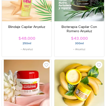
Blindaje Capilar Anyeluz
Bioterapia Capilar Con
Romero Anyeluz
$48.000
$43.000
250ml
300ml
-
Anyeluz
-
Anyeluz