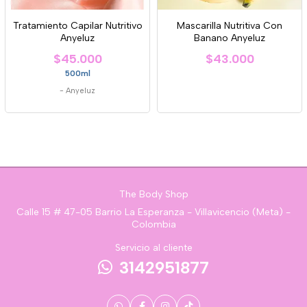
Tratamiento Capilar Nutritivo
Mascarilla Nutritiva Con
Anyeluz
Banano Anyeluz
$45.000
$43.000
500ml
-
Anyeluz
The Body Shop
Calle 15 # 47-05 Barrio La Esperanza - Villavicencio (Meta) -
Colombia
Servicio al cliente
3142951877