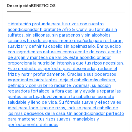
Descripción
BENEFICIOS
Hidratación profunda para tus rizos con nuestro
acondicionador hidratante Afro & Curly. Su fórmula sin
sulfatos, sin siliconas, sin parabenos y sin alcoholes
secantes ha sido especialmente diseñada para restaurar,
suavizar y definir tu cabello sin apelmazarlo. Enriquecido
con ingredientes naturales como aceite de coco, aceite
de argán y manteca de karité, este acondicionador
proporciona la nutrición intensiva que tus rizos necesitan.
Este producto es perfecto para desenredar, reducir el
frizz y nutrir profundamente. Gracias a sus poderosos
ingredientes hidratantes, deja el cabello más elástico,
definido y con un brillo radiante. Además, su acción
reparadora fortalece la fibra capilar y ayuda a reparar las
puntas abiertas, devolviendo a tu cabello un aspecto
saludable y lleno de vida. Su fórmula suave y efectiva es
ideal para todo tipo de rizos, incluso para el cabello de
los más pequeños de la casa. Un acondicionador perfecto
para mantener tus rizos suaves, manejables y
perfectamente definidos