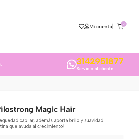
0
Mi cuenta
3142951877
s
Servicio al cliente
ilostrong Magic Hair
esequedad capilar, además aporta brillo y suavidad.
ina que ayuda al crecimiento!