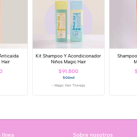
Anticaida
Kit Shampoo Y Acondicionador
Shampoo 
 Hair
Niños Magic Hair
M
0
$91.800
500ml
-
Magic Hair Therapy
 línea
Sobre nosotros