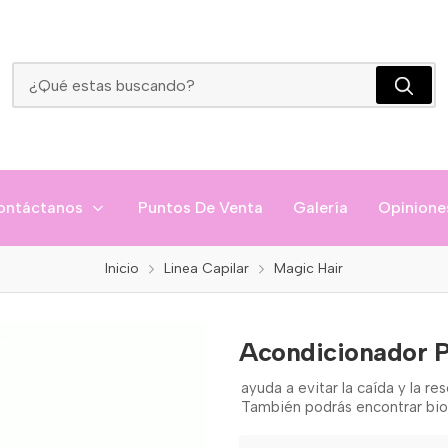
Acondicionador Pilostrong Magic Hair
ontáctanos
Puntos De Venta
Galería
Opinione
Inicio
Linea Capilar
Magic Hair
Acondicionador P
ayuda a evitar la caída y la r
También podrás encontrar biot