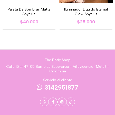
Paleta De Sombras Matte
Iluminador Liquido Eternal
Anyeluz.
Glow Anyeluz
$40.000
$25.000
The Body Shop
Calle 15 # 47-05 Barrio La Esperanza - Villavicencio (Meta) -
Colombia
Servicio al cliente
3142951877