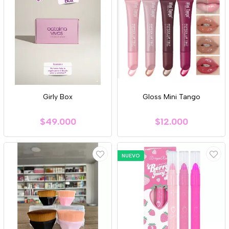
Girly Box
Gloss Mini Tango
$49.000
$12.000
NUEVO