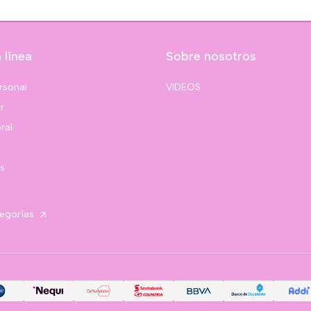
 línea
Sobre nosotros
rsonal
VIDEOS
r
ral
s
tegorías