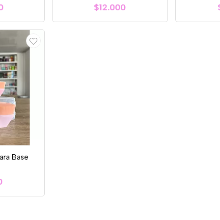
0
$12.000
ara Base
0