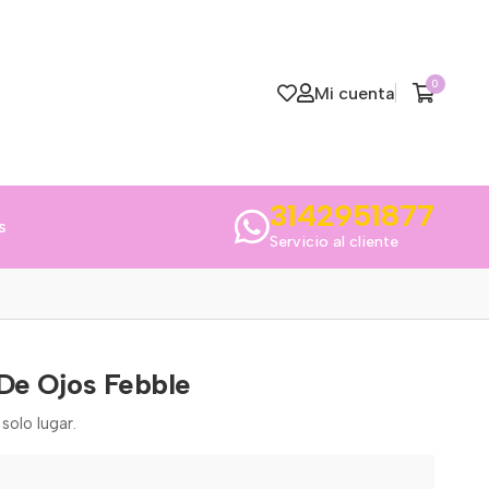
0
Mi cuenta
3142951877
s
Servicio al cliente
 De Ojos Febble
solo lugar.