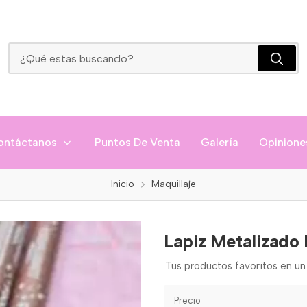
Lapiz Metalizado De Ojos Febble
ontáctanos
Puntos De Venta
Galería
Opinione
Inicio
Maquillaje
Lapiz Metalizado
Tus productos favoritos en un 
Precio