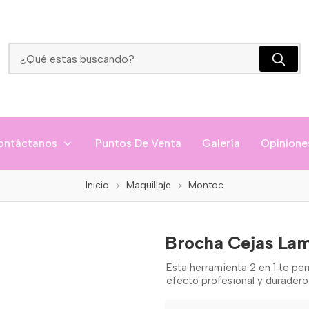
Brocha Cejas Laminadas Montoc
ontáctanos
Puntos De Venta
Galería
Opinione
Inicio
Maquillaje
Montoc
Brocha Cejas La
Esta herramienta 2 en 1 te per
efecto profesional y duradero