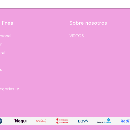
 línea
Sobre nosotros
rsonal
VIDEOS
r
ral
s
tegorías