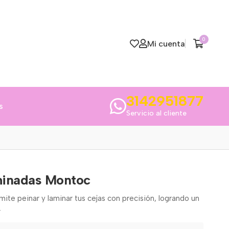
0
Mi cuenta
3142951877
s
Servicio al cliente
minadas Montoc
mite peinar y laminar tus cejas con precisión, logrando un
.