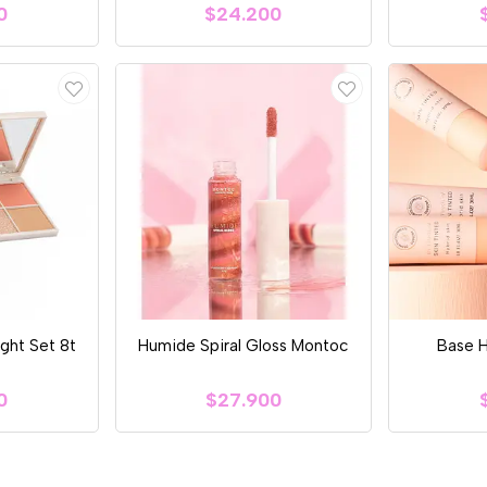
0
$24.200
ight Set 8t
Humide Spiral Gloss Montoc
Base 
0
$27.900