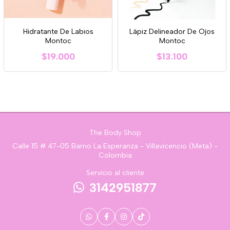
Hidratante De Labios
Lápiz Delineador De Ojos
Montoc
Montoc
$19.000
$13.100
The Body Shop
Calle 15 # 47-05 Barrio La Esperanza - Villavicencio (Meta) -
Colombia
Servicio al cliente
3142951877