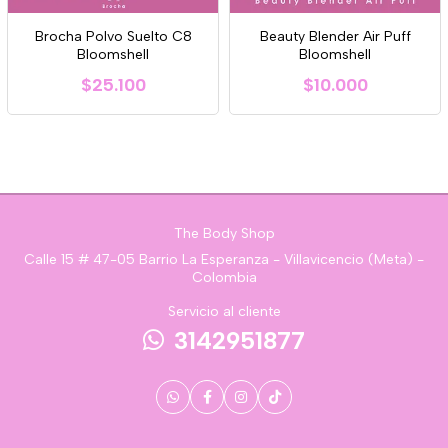
Brocha Polvo Suelto C8
Beauty Blender Air Puff
Bloomshell
Bloomshell
$25.100
$10.000
The Body Shop
Calle 15 # 47-05 Barrio La Esperanza - Villavicencio (Meta) -
Colombia
Servicio al cliente
3142951877